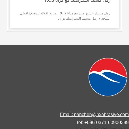
رمل مسبك السيراميك مع مزايا RCS
رمل مسبك السيراميك مع مزايا RCS لصب الفولاذ الدقيق، يُفضّل
استخدام رمل مسبك السيراميك بوزن
Email: panchen@hxabrasive.
Tel: +086-0371-60900