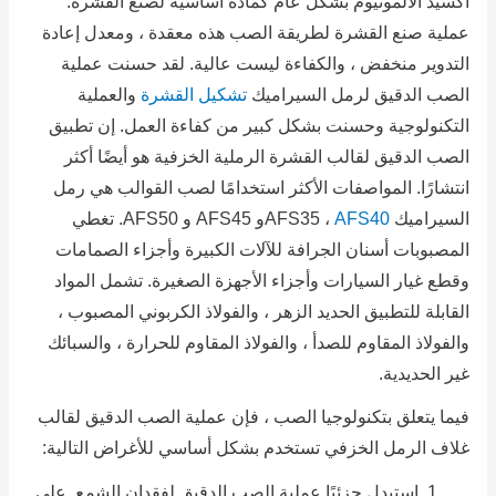
اكسيد الالمونيوم بشكل عام كمادة أساسية لصنع القشرة.
عملية صنع القشرة لطريقة الصب هذه معقدة ، ومعدل إعادة
التدوير منخفض ، والكفاءة ليست عالية.
لقد حسنت عملية
الصب الدقيق لرمل السيراميك
تشكيل القشرة
والعملية
التكنولوجية وحسنت بشكل كبير من كفاءة العمل.
إن تطبيق
الصب الدقيق لقالب القشرة الرملية الخزفية هو أيضًا أكثر
انتشارًا.
المواصفات الأكثر استخدامًا لصب القوالب هي رمل
السيراميك AFS35 ،
AFS40
و AFS45 و AFS50.
تغطي
المصبوبات أسنان الجرافة للآلات الكبيرة وأجزاء الصمامات
وقطع غيار السيارات وأجزاء الأجهزة الصغيرة.
تشمل المواد
القابلة للتطبيق الحديد الزهر ، والفولاذ الكربوني المصبوب ،
والفولاذ المقاوم للصدأ ، والفولاذ المقاوم للحرارة ، والسبائك
غير الحديدية.
فيما يتعلق بتكنولوجيا الصب ، فإن عملية الصب الدقيق لقالب
غلاف الرمل الخزفي تستخدم بشكل أساسي للأغراض التالية:
استبدل جزئيًا عملية الصب الدقيق لفقدان الشمع.
على