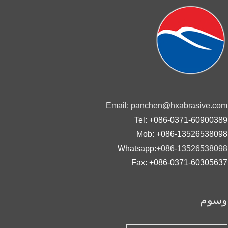
Email: panchen@hxabrasive.
Tel: +086-0371-60900
Mob: +086-13526538
Whatsapp:
+086-13526538
Fax: +086-0371-60305
وم