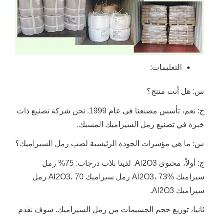
التعليمات:
س: هل أنت منتج؟
ج: نعم، تأسس مصنعنا في عام 1999. نحن شركة تصنيع ذات
خبرة في تصنيع رمل السيراميك المسبك.
س: ما هي مؤشرات الجودة الرئيسية لصب رمل السيراميك؟
ج: أولاً، محتوى Al2O3. لدينا ثلاث درجات: 75% رمل
سيراميك Al2O3، 73% رمل سيراميك Al2O3، 70 رمل
سيراميك Al2O3.
ثانيا، توزيع حجم الجسيمات من رمل السيراميك. سوف نقدم