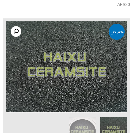
AFS
تخفيض!