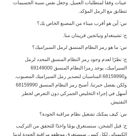
عينات وفقا لمتطلبات العميل. وجعل نفس نسبة الجسيمات
تتطابق مع الرمل المؤكد.
س: أين هو أقرب ميناء من المصنع الخاص بك؟
ج: تشينغداو وتيانجين قريبتان منا.
س: ما هو رمز النظام المنسق لرمل السيراميك؟
ج: نظرًا لعدم وجود رمز النظام المنسق المحدد لرمل
السيراميك، يوجد رمزا النظام المنسق 69149000
و68159990 المناسبان لتصدير رمل السيراميك المصبوب.
ولكن بفضل خبرتنا، أصبح رمز النظام المنسق 68159990
أسهل في إجراء التخليص الجمركي دون التعرض لخطر
التفتيش.
س: كيف يمكنك تشغيل نظام مراقبة الجودة؟
ج: قبل الشحن، سنستغرق يومًا واحدًا للتحقق من التركيب
الكيميائي لكل كيس. سيستغرق موظفو مراقبة الجودة لدينا