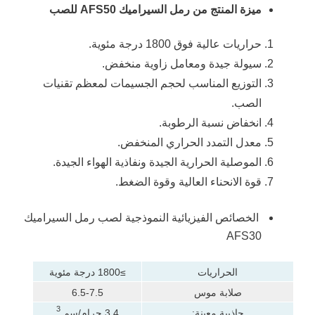
ميزة المنتج من رمل السيراميك AFS50 للصب
حراريات عالية فوق 1800 درجة مئوية.
سيولة جيدة ومعامل زاوية منخفض.
التوزيع المناسب لحجم الجسيمات لمعظم تقنيات
الصب.
انخفاض نسبة الرطوبة.
معدل التمدد الحراري المنخفض.
الموصلية الحرارية الجيدة ونفاذية الهواء الجيدة.
قوة الانحناء العالية وقوة الضغط.
الخصائص الفيزيائية النموذجية لصب رمل السيراميك
AFS30
الحراريات
≥1800 درجة مئوية
صلابة موس
6.5-7.5
3
جاذبية معينة:
3.4 جرام/سم