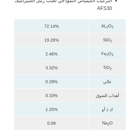
التركيب الكيميائي النموذجي لصب رمل السيراميك
AFS30
AL
O
72.14%
2
3
SiO
19.28%
2
Fe
O
2.46%
2
3
TiO
3.32%
2
عالي
0.28%
أهداب الشوق
0.33%
ك
أو
1.25%
2
Na
O
0.08
2