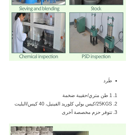
طَرد
1 طن متري/حقيبة ضخمة
25KGS/كيس بولي كلوريد الفينيل، 40 كيس/البليت
تتوفر حزم مخصصة أخرى