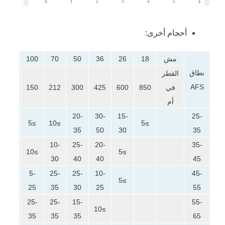
أحجام أخرى:
مش
18
26
36
50
70
100
140
0
نطاق
القطر
AFS
في
5
106
150
212
300
425
600
850
أم
20-
30-
15-
25-
≥5
≥10
≥5
35
50
30
35
10-
25-
20-
35-
≥5
≥10
≥5
30
40
40
45
5-
25-
25-
10-
45-
2
≥10
≥5
25
35
30
25
55
5-
25-
25-
15-
55-
5
≥10
20
35
35
35
65