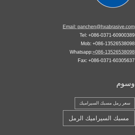
Email: panchen@hxabrasive.
Tel: +086-0371-60900
Mob: +086-13526538
Whatsapp:
+086-13526538
Fax: +086-0371-60305
وم
عر رمل مسبك السيراميك
مسبك السيراميك الرمل