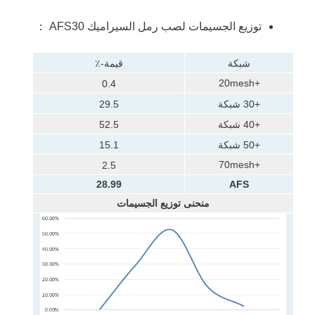
توزيع الجسيمات لصب رمل السيراميك AFS30 ：
شبكة
قيمة-٪
+20mesh
0.4
+30 شبكة
29.5
+40 شبكة
52.5
+50 شبكة
15.1
+70mesh
2.5
28.99
AFS
منحنى توزيع الجسيمات