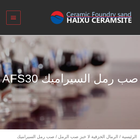
ب رمل السيراميك AFS30
رئيسية
/
الرمال الخزفية لا خبز صب الرمل
/ صب رمل السيراميك