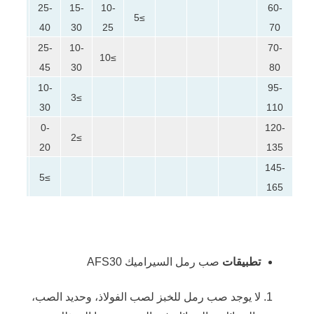
25-
15-
10-
60-
5
≥25
≥5
40
30
25
70
20-
25-
10-
70-
10
≥10
40
45
30
80
-
35-
10-
95-
≥3
5
55
30
110
-
30-
0-
120-
≥2
5
50
20
135
-
5-
145-
≥5
0
25
165
تطبيقات
صب رمل السيراميك AFS30
لا يوجد صب رمل للخبز لصب الفولاذ، وحديد الصب،