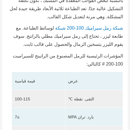
بالنسبة لبعض القوالب المعقدة في المسبك ، تكون تكلفة
التشكيل عالية جدًا.
تعد الطباعة ثلاثية الأبعاد طريقة جيدة لحل
المشكلة.
وهي مرنة لتعديل شكل القالب.
شبكة رمل سيراميك 100-200 شبكة
لوسائط الطباعة.
مع
طابعة ليزر ، تحتاج إلى رمل سيراميك مطلي بالراتنج.
سوف
يقوم الليزر بتسخين الرمال والحصول على قالب ثابت.
المؤشرات الرئيسية للرمل المصنوع من الراتينج للسيراميت
100-200 # كالتالي:
غرض
قيمة قياسية
التقى.
نقطة ℃
100-115
بارد.
تران MPA
≥7