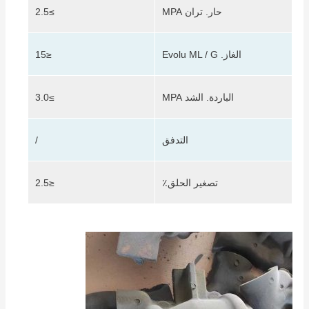
حار.
تران MPA
≥2.5
الغاز. Evolu ML / G
≤15
الباردة. الشد MPA
≥3.0
التدفق
/
تصغير الحلق٪
≤2.5