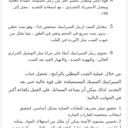
قوة أعلى ومعدل تكسير أقل من رمل السيليكا.
المتانة العالية
ومعدل الاسترداد التجديدي ، مع استعادة التجديد ، تصل إلى
99٪.
معامل التمدد لرمل السيراميك منخفض جدًا ، وهو تمدد خطي
، بدون تمدد سريع في الحجم وتغير في الطور ، مما يقلل من
عيوب الصب مثل الأوردة في القلب.
يحتوي رمل السيراميك أيضًا على مزايا مثل التوصيل الحراري
العالي ، والتهوية الجيدة ، والانهيار الجيد بعد الصب.
من خلال عملية الصب المطلي بالراتنج ، تحصل حبات
السيراميك المسبك المستصلحة على قوة عالية حتى بعد
التجديد.
لذلك يمكن أن يساعد المسابك على العمل بكفاءة أكبر
في الجوانب التالية:
1. تحقيق صفر تصريف للنفايات الصلبة بشكل أساسي.
لتحقيق
انبعاثات منخفضة للغازات الضارة.
2. تحسين مستوى الأتمتة يمكن أن يقلل من استهلاك المواد.
يمكنه
أيضًا تحسين بيئة الإنتاج وتقليل كثافة العمالة.
وبالتالي ، يمكنها تحقيق