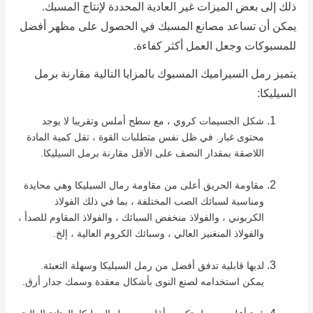
ذلك إلى بعض الميزات غير العادية المحددة لإنتاج المسبك.
يمكن أن تساعد مصانع المسبك في الحصول على مظهر أفضل
للمسبوكات وجعل العمل أكثر كفاءة.
يتميز رمل السيراميك المسبوك بالمزايا التالية مقارنة برمل
السيليكا:
شكل الجسيمات كروي ، مع سطح أملس وتقريبا لا يوجد
محتوى غبار.
في ظل نفس متطلبات القوة ، تقل كمية المادة
اللاصقة بمقدار النصف على الأقل مقارنة برمل السيليكا.
مقاومة الحريق أعلى من مقاومة رمال السيليكا وهي محايدة
ومناسبة لسبائك الصب المختلفة ، بما في ذلك الفولاذ
الكربوني ، والفولاذ منخفض السبائك ، والفولاذ المقاوم للصدأ ،
والفولاذ المنغنيز العالي ، وسبائك الكروم العالية ، إلخ.
لديها قابلية تدفق أفضل من رمل السيليكا وسهلة التعبئة.
يمكن استخدامه لصنع النوى بأشكال معقدة وسمك جدار أرق.